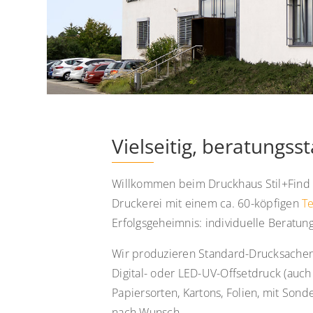
Vielseitig, beratungsst
Willkommen beim Druckhaus Stil+Find in
Druckerei mit einem ca. 60-köpfigen
T
Erfolgsgeheimnis: individuelle Beratun
Wir produzieren Standard-Drucksache
Digital- oder LED-UV-Offsetdruck (auch
Papiersorten, Kartons, Folien, mit Son
nach Wunsch.