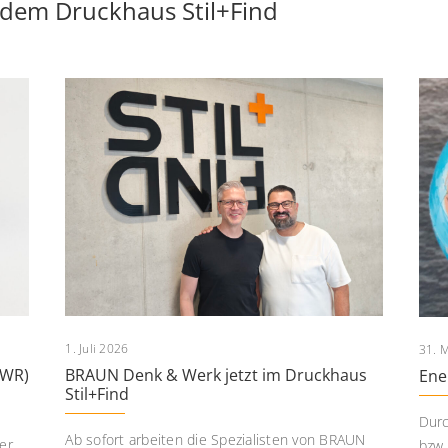
 dem Druckhaus Stil+Find
1. Juli 2026
31. 
PWR)
BRAUN Denk & Werk jetzt im Druckhaus
Ene
Stil+Find
Durc
Ab sofort arbeiten die Spezialisten von BRAUN
er
bzw.