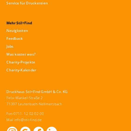
Service für Druckereien
Mehr Stil+Find
Neuigkeiten
Feedback
Jobs
Was kostet was?
Charity-Projekte
Charity-Kalender
Druckhaus Stil+Find GmbH & Co. KG
Felix-Wankel-Straße 2
71397 Leutenbach-Nellmersbach
Fon 0711. 12 02 02-00
Mail
info@stil-find.de