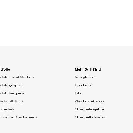
tfolio
Mehr Stil+Find
odukte und Marken
Neuigkeiten
oduktgruppen
Feedback
oduktbeispiele
Jobs
nststoffdruck
Was kostet was?
sterbau
Charity-Projekte
rvice für Druckereien
Charity-Kalender