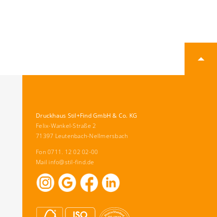
Druckhaus Stil+Find GmbH & Co. KG
Felix-Wankel-Straße 2
71397 Leutenbach-Nellmersbach
Fon 0711. 12 02 02-00
Mail
info@stil-find.de