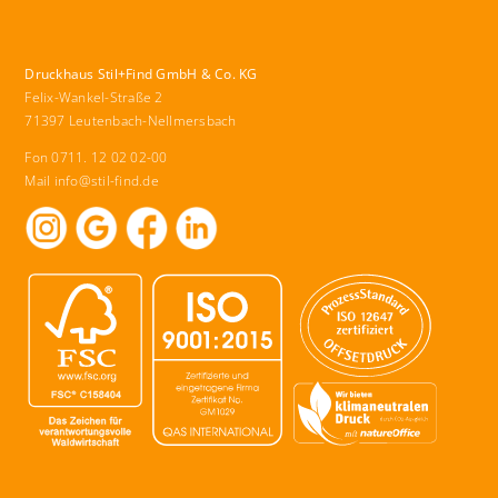
Druckhaus Stil+Find GmbH & Co. KG
Felix-Wankel-Straße 2
71397 Leutenbach-Nellmersbach
Fon 0711. 12 02 02-00
Mail
info@stil-find.de