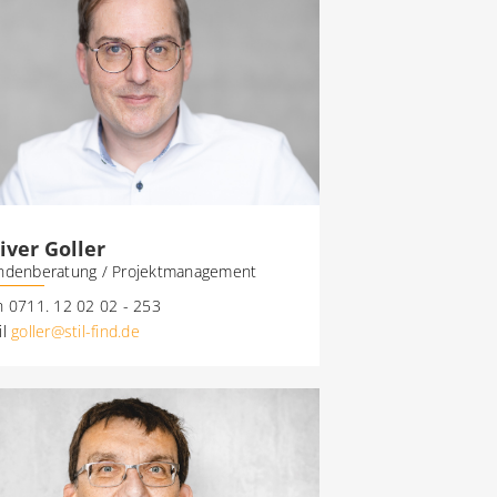
iver Goller
ndenberatung / Projektmanagement
n 0711. 12 02 02 - 253
il
goller@stil-find.de