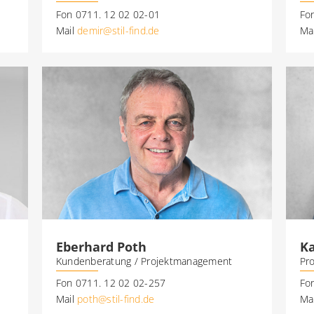
Fon 0711. 12 02 02-01
Fo
Mail
demir@stil-find.de
Ma
Eberhard Poth
Ka
Kundenberatung / Projektmanagement
Pr
Fon 0711. 12 02 02-257
Fo
Mail
poth@stil-find.de
Ma