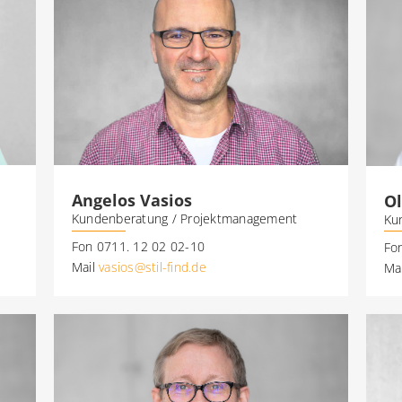
Angelos Vasios
Ol
Kundenberatung / Projektmanagement
Ku
Fon 0711. 12 02 02-10
Fo
Mail
vasios@stil-find.de
Ma