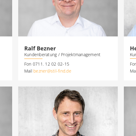
He
Ralf Bezner
Ku
Kundenberatung / Projektmanagement
Fo
Fon 0711. 12 02 02-15
Ma
Mail
bezner@stil-find.de