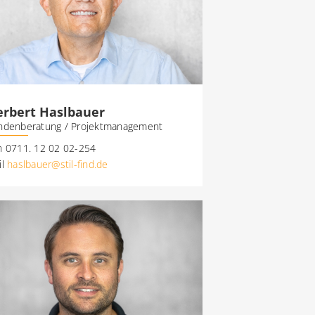
rbert Haslbauer
ndenberatung / Projektmanagement
n 0711. 12 02 02-254
il
haslbauer@stil-find.de