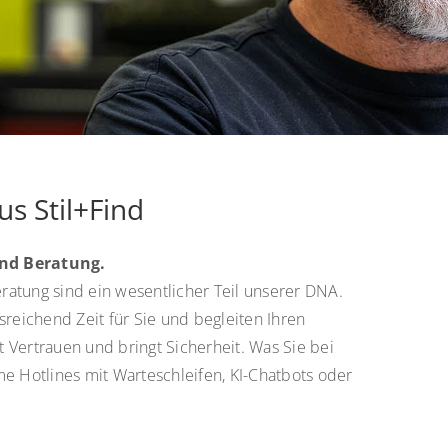
s Stil+Find
und Beratung.
ratung sind ein wesentlicher Teil unserer DNA.
eichend Zeit für Sie und begleiten Ihren
 Vertrauen und bringt Sicherheit. Was Sie bei
me Hotlines mit Warteschleifen, KI-Chatbots oder