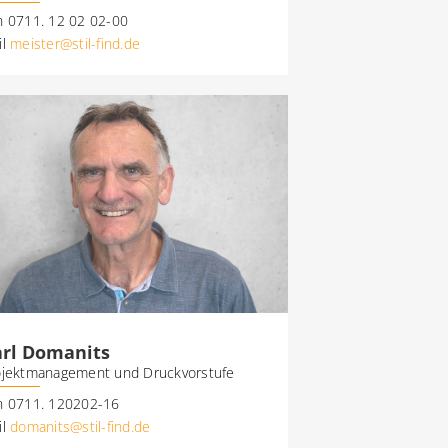
n 0711. 12 02 02-00
il
meister@stil-find.de
rl Domanits
ojektmanagement und Druckvorstufe
n 0711. 120202-16
il
domanits@stil-find.de