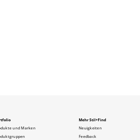
tfolio
Mehr Stil+Find
odukte und Marken
Neuigkeiten
oduktgruppen
Feedback