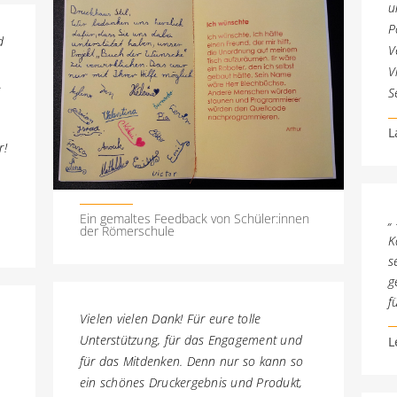
u
P
d
V
V
.
S
L
r!
Ein gemaltes Feedback von Schüler:innen
„
der Römerschule
K
s
g
f
Vielen vielen Dank! Für eure tolle
Unterstützung, für das Engagement und
L
für das Mitdenken. Denn nur so kann so
ein schönes Druckergebnis und Produkt,