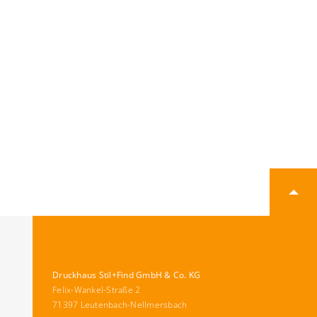
Druckhaus Stil+Find GmbH & Co. KG
Felix-Wankel-Straße 2
71397 Leutenbach-Nellmersbach