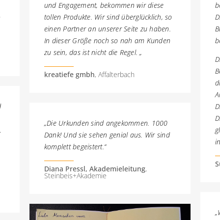
und Engagement, bekommen wir diese
b
o
tollen Produkte.
Wir sind überglücklich, so
D
einen Partner an unserer Seite zu haben.
B
In dieser Größe noch so nah am Kunden
b
zu sein, das ist nicht die Regel. „
D
B
kreatiefe gmbh
, Affalterbach
d
A
D
d
D
„Die Urkunden sind angekommen. 1000
g
…
Dank! Und sie sehen genial aus. Wir sind
i
komplett begeistert.“
S
Diana Pressl, Akademieleitung
,
Steinbeis+Akademie
„