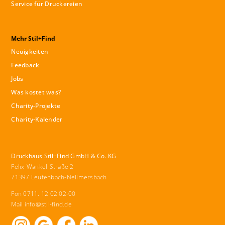
Service für Druckereien
Mehr Stil+Find
Neuigkeiten
Feedback
Jobs
Was kostet was?
Charity-Projekte
Charity-Kalender
Druckhaus Stil+Find GmbH & Co. KG
Felix-Wankel-Straße 2
71397 Leutenbach-Nellmersbach
Fon 0711. 12 02 02-00
Mail
info@stil-find.de