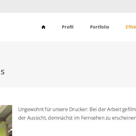
S
Profil
Portfolio
Effe
t
a
r
t
s
e
i
t
e
s
Ungewohnt für unsere Drucker: Bei der Arbeit gefilm
der Aussicht, demnächst im Fernsehen zu erscheine