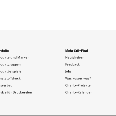
tfolio
Mehr Stil+Find
odukte und Marken
Neuigkeiten
oduktgruppen
Feedback
oduktbeispiele
Jobs
nststoffdruck
Was kostet was?
sterbau
Charity-Projekte
rvice für Druckereien
Charity-Kalender