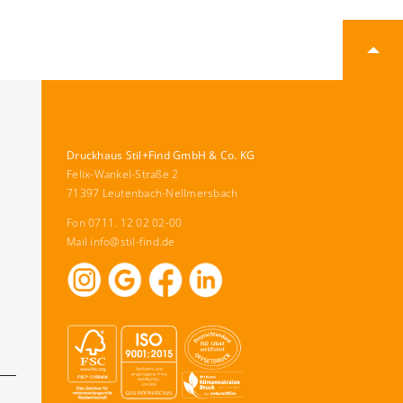
Druckhaus Stil+Find GmbH & Co. KG
Felix-Wankel-Straße 2
71397 Leutenbach-Nellmersbach
Fon 0711. 12 02 02-00
Mail
info@stil-find.de