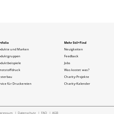
tfolio
Mehr Stil+Find
odukte und Marken
Neuigkeiten
oduktgruppen
Feedback
oduktbeispiele
Jobs
nststoffdruck
Was kostet was?
sterbau
Charity-Projekte
rvice für Druckereien
Charity-Kalender
pressum
Datenschutz
FAQ
AGB