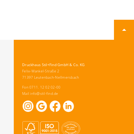
Druckhaus Stil+Find GmbH & Co. KG
Felix-Wankel-Straße 2
71397 Leutenbach-Nellmersbach
Fon 0711. 12 02 02-00
Mail
info@stil-find.de