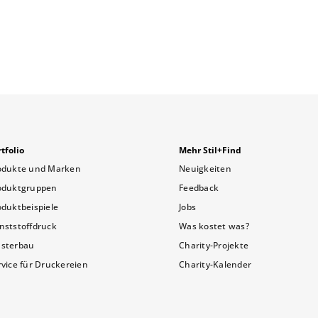
tfolio
Mehr Stil+Find
odukte und Marken
Neuigkeiten
oduktgruppen
Feedback
oduktbeispiele
Jobs
nststoffdruck
Was kostet was?
sterbau
Charity-Projekte
rvice für Druckereien
Charity-Kalender