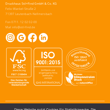
Druckhaus Stil+Find GmbH & Co. KG
Felix-Wankel-Straße 2
71397 Leutenbach-Nellmersbach
Fon 0711. 12 02 02-00
Mail
info@stil-find.de
© Druckhaus Stil+Find GmbH & Co. KG 2026
Diese Website nutzt Cookies für Statistikzwecke. Die