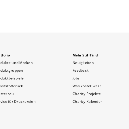
tfolio
Mehr Stil+Find
odukte und Marken
Neuigkeiten
oduktgruppen
Feedback
oduktbeispiele
Jobs
nststoffdruck
Was kostet was?
sterbau
Charity-Projekte
rvice für Druckereien
Charity-Kalender