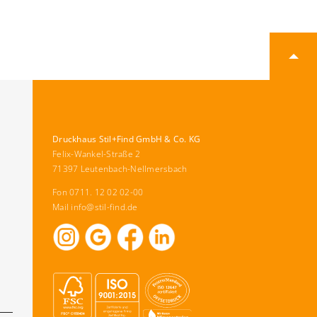
Druckhaus Stil+Find GmbH & Co. KG
Felix-Wankel-Straße 2
71397 Leutenbach-Nellmersbach
Fon 0711. 12 02 02-00
Mail
info@stil-find.de