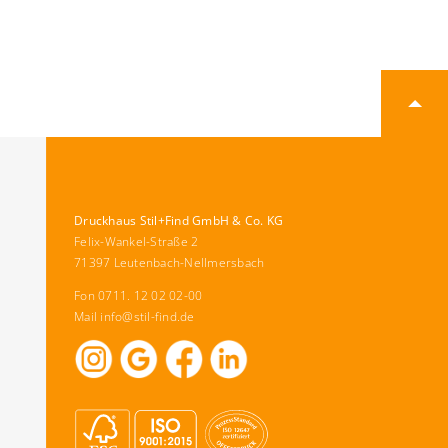
Druckhaus Stil+Find GmbH & Co. KG
Felix-Wankel-Straße 2
71397 Leutenbach-Nellmersbach
Fon 0711. 12 02 02-00
Mail
info@stil-find.de