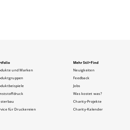
tfolio
Mehr Stil+Find
odukte und Marken
Neuigkeiten
oduktgruppen
Feedback
oduktbeispiele
Jobs
nststoffdruck
Was kostet was?
sterbau
Charity-Projekte
rvice für Druckereien
Charity-Kalender