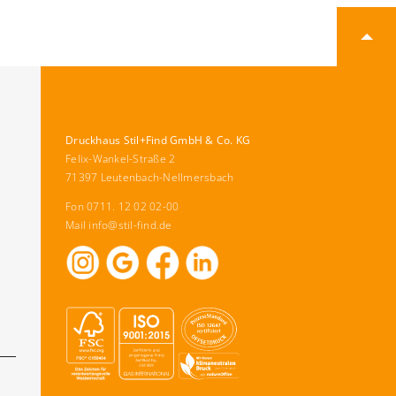
Druckhaus Stil+Find GmbH & Co. KG
Felix-Wankel-Straße 2
71397 Leutenbach-Nellmersbach
Fon 0711. 12 02 02-00
Mail
info@stil-find.de