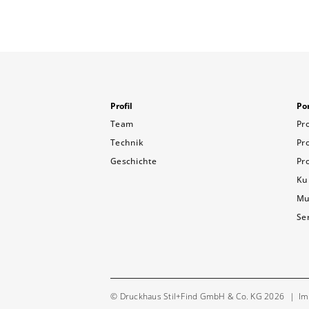
Profil
Por
Team
Pr
Technik
Pr
Geschichte
Pr
Ku
Mu
Se
© Druckhaus Stil+Find GmbH & Co. KG 2026
Im