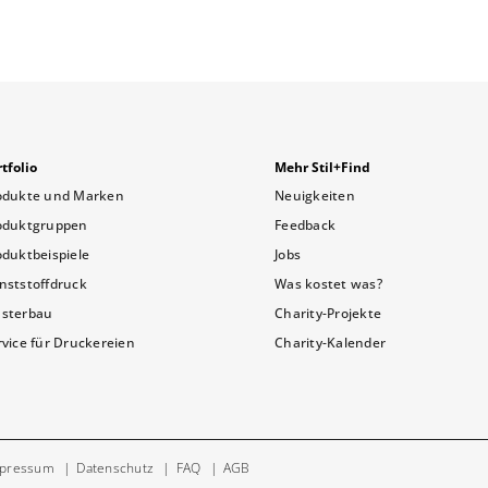
tfolio
Mehr Stil+Find
odukte und Marken
Neuigkeiten
oduktgruppen
Feedback
oduktbeispiele
Jobs
nststoffdruck
Was kostet was?
sterbau
Charity-Projekte
rvice für Druckereien
Charity-Kalender
pressum
Datenschutz
FAQ
AGB