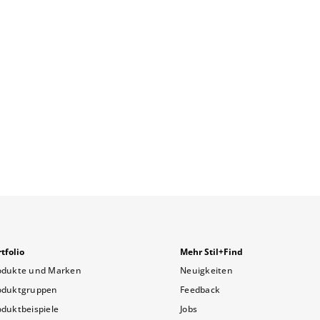
tfolio
Mehr Stil+Find
odukte und Marken
Neuigkeiten
oduktgruppen
Feedback
oduktbeispiele
Jobs