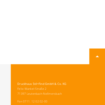
Druckhaus Stil+Find GmbH & Co. KG
Felix-Wankel-Straße 2
71397 Leutenbach-Nellmersbach
Fon 0711. 12 02 02-00