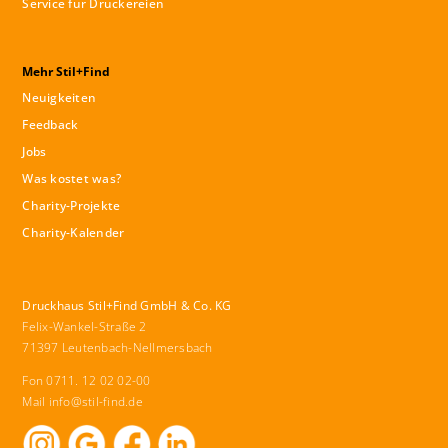
Service für Druckereien
Mehr Stil+Find
Neuigkeiten
Feedback
Jobs
Was kostet was?
Charity-Projekte
Charity-Kalender
Druckhaus Stil+Find GmbH & Co. KG
Felix-Wankel-Straße 2
71397 Leutenbach-Nellmersbach
Fon 0711. 12 02 02-00
Mail
info@stil-find.de