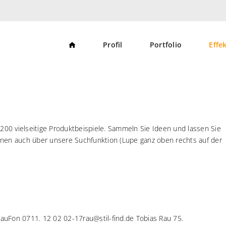
S
Profil
Portfolio
Effe
t
a
r
t
s
e
i
t
e
 200 vielseitige Produktbeispiele. Sammeln Sie Ideen und lassen Sie
nnen auch über unsere Suchfunktion (Lupe ganz oben rechts auf der
auFon 0711. 12 02 02-17rau@stil-find.de Tobias Rau 75.