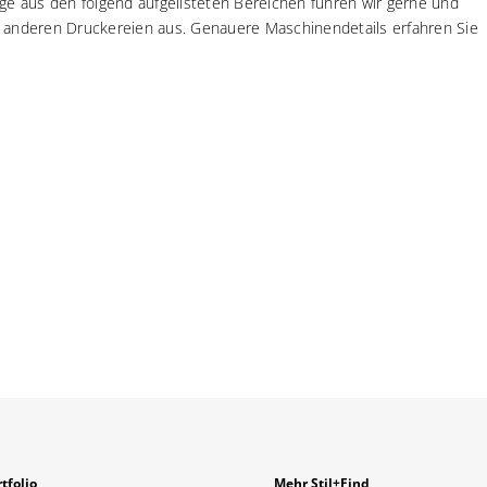
äge aus den folgend aufgelisteten Bereichen führen wir gerne und
s anderen Druckereien aus. Genauere Maschinendetails erfahren Sie
tfolio
Mehr Stil+Find