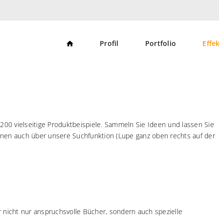
S
Profil
Portfolio
Effe
t
a
r
t
s
e
i
t
e
 200 vielseitige Produktbeispiele. Sammeln Sie Ideen und lassen Sie
nnen auch über unsere Suchfunktion (Lupe ganz oben rechts auf der
r nicht nur anspruchsvolle Bücher, sondern auch spezielle