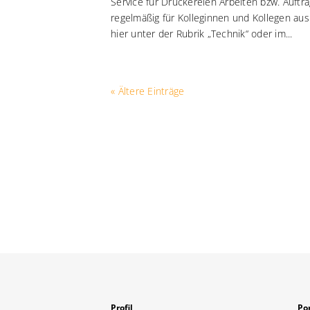
Service für Druckereien Arbeiten bzw. Auftr
regelmäßig für Kolleginnen und Kollegen au
hier unter der Rubrik „Technik“ oder im...
« Ältere Einträge
Profil
Por