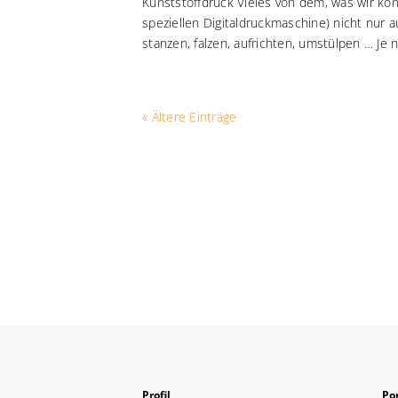
Kunststoffdruck Vieles von dem, was wir kö
speziellen Digitaldruckmaschine) nicht nur 
stanzen, falzen, aufrichten, umstülpen … Je n
« Ältere Einträge
Profil
Por